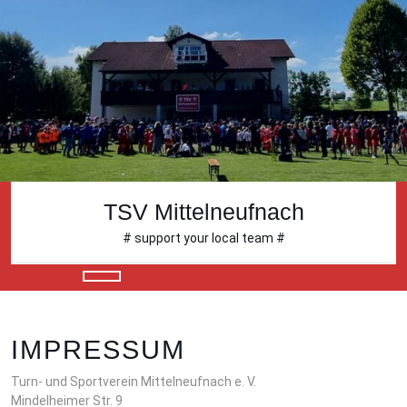
Skip
to
content
Skip
to
content
TSV Mittelneufnach
# support your local team #
Open
Button
IMPRESSUM
Turn- und Sportverein Mittelneufnach e. V.
Mindelheimer Str. 9