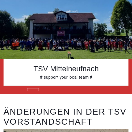
Skip
to
content
Skip
to
content
TSV Mittelneufnach
# support your local team #
Open
Button
ÄNDERUNGEN IN DER TSV
VORSTANDSCHAFT