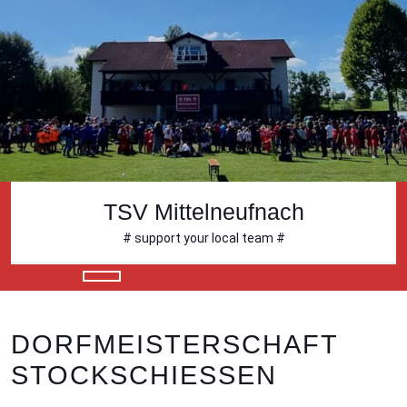
Skip
to
content
Skip
to
content
TSV Mittelneufnach
# support your local team #
Open
Button
DORFMEISTERSCHAFT
STOCKSCHIESSEN