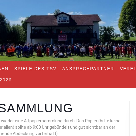
GEN
SPIELE DES TSV
ANSPRECHPARTNER
VERE
2026
RSAMMLUNG
wieder eine Altpapiersammlung durch. Das Papier (bitte keine
alien) sollte ab 9:00 Uhr gebündelt und gut sichtbar an der
hende Abdeckung vorteilhaft).